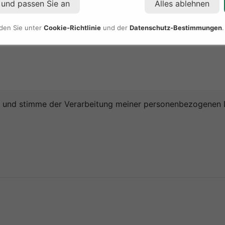
 und passen Sie an
Alles ablehnen
nden Sie unter
Cookie-Richtlinie
und der
Datenschutz-Bestimmungen
.
 und stimme der Verarbeitung meiner personenbezogenen