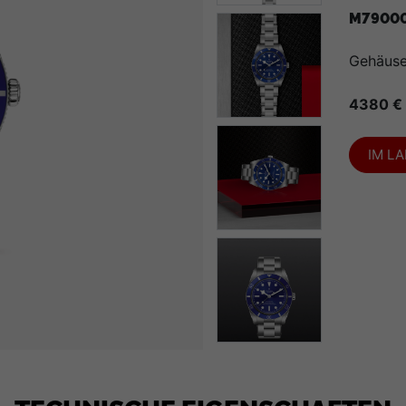
M7900
Gehäus
4380 €
IM L