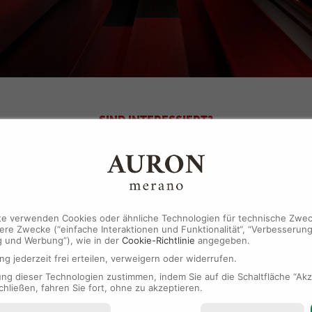
SIND INTERESSIERT?
KONTAKTIERE UNS
Nachname
te verwenden Cookies oder ähnliche Technologien für technische Zwec
re Zwecke (“einfache Interaktionen und Funktionalität“, “Verbesserung
g und Werbung”), wie in der
Cookie-Richtlinie
angegeben.
Telefon
ng jederzeit frei erteilen, verweigern oder widerrufen.
g dieser Technologien zustimmen, indem Sie auf die Schaltfläche “Akze
chließen, fahren Sie fort, ohne zu akzeptieren.