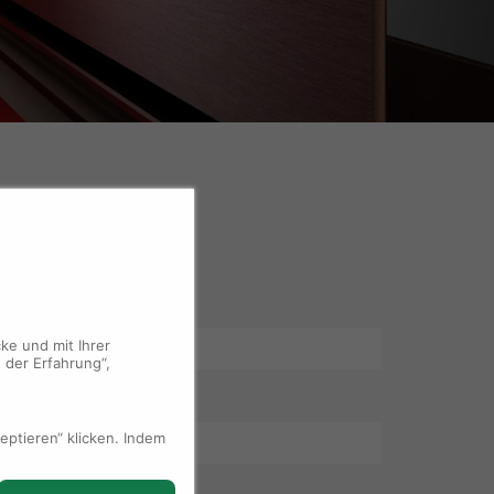
ke und mit Ihrer
 der Erfahrung“,
ptieren“ klicken. Indem