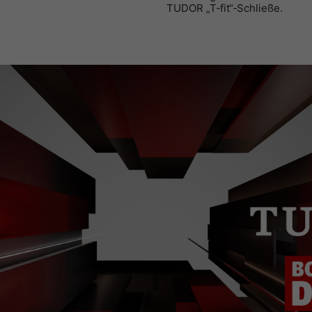
TUDOR „T‑fit“‑Schließe.