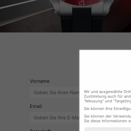
Vorname
Wir und ausgewählte Drit
Zustimmung auch für ande
“Messung“ und “Targetin
Email
Sie können Ihre Einwilligu
Sie können der Verwendun
Sie diese Informationen s