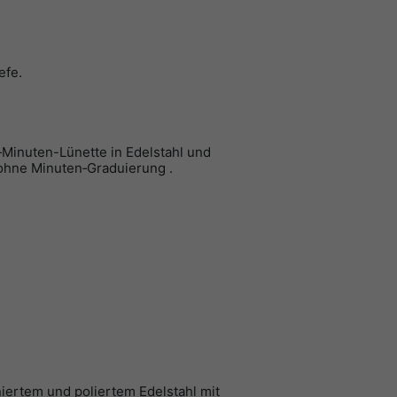
efe.
‑Minuten-Lünette in Edelstahl und
ohne Minuten‑Graduierung .
niertem und poliertem Edelstahl mit