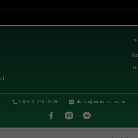
P
Ro
Tu
Z)
0039 (0) 473 236795
alberto@auronmerano.com