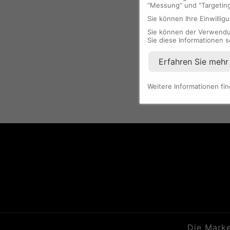
“Messung“ und “Targetin
Vorgaben des US-M
Sie können Ihre Einwilligu
Sie können der Verwendun
Sie diese Informationen s
Erfahren Sie mehr
Weitere Informationen fi
Die Mark