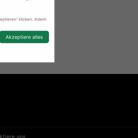
rgebnis von TUDORs
ptieren“ klicken. Indem
Akzeptiere alles
ktiere uns