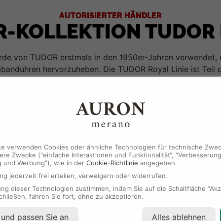
AUTORISIERTER HÄNDLER
-KOLLEKTION TUDOR
rde von TUDOR erstmals in den 1950er-Jahren verwendet, 
mbanduhren hervorzuheben. Die TUDOR Royal Linie ist Teil d
-elegante Uhren mit integrierten Armbändern umfasst, die s
nd. Eine herausragende technische Leistung und eine neu de
iner Mischung aus klassischer Armbanduhr und Sportuhr. Sie
d Gold sowie in vier Größen und mit zahlreichen Zifferblätter
te verwenden Cookies oder ähnliche Technologien für technische Zwec
re Zwecke (“einfache Interaktionen und Funktionalität“, “Verbesserung
g und Werbung”), wie in der
Cookie-Richtlinie
angegeben.
ng jederzeit frei erteilen, verweigern oder widerrufen.
ENTDECKEN SIE DIE GESAMTE TUDOR-KOLLEKTION
g dieser Technologien zustimmen, indem Sie auf die Schaltfläche “Akze
chließen, fahren Sie fort, ohne zu akzeptieren.
 und passen Sie an
Alles ablehnen