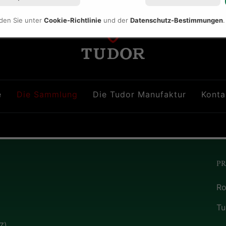
nden Sie unter
Cookie-Richtlinie
und der
Datenschutz-Bestimmungen
.
e
Die Sammlung
Die Tudor Manufaktur
Konta
P
Ro
Tu
Z)