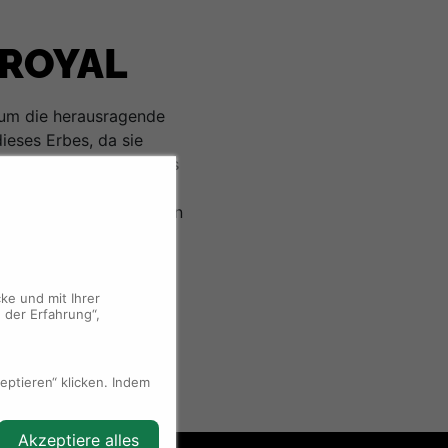
 ROYAL
um die herausragende
ieses Erbes, da sie
owohl erschwinglich als
finierte Ästhetik sind
 ist in Edelstahl oder in
n erhältlich.
ke und mit Ihrer
 der Erfahrung“,
ptieren“ klicken. Indem
Akzeptiere alles