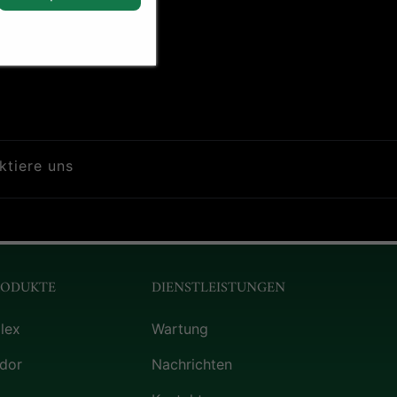
ktiere uns
RODUKTE
DIENSTLEISTUNGEN
lex
Wartung
dor
Nachrichten