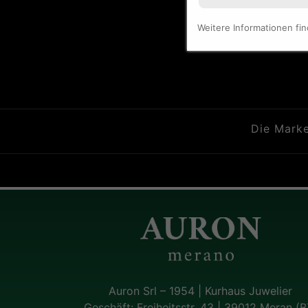
Weitere Informationen fi
Die Mark
Auron Srl – 1954 | Kurhaus Juwelier
Geschäft: Freiheitsstr. 43 | 39012 Meran (B