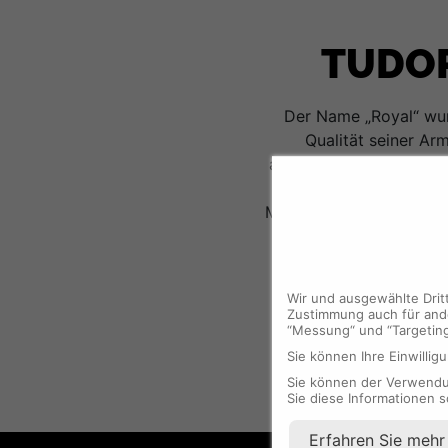
TUDOR
Der Name „Royal“ wu
Qualität seiner Ar
automatische sportlich
auch kompromisslos si
Merkmale dieser Linie, e
Edelstahl un
Wir und ausgewählte Drit
Zustimmung auch für ande
“Messung“ und “Targetin
Sie können Ihre Einwilligu
Sie können der Verwendun
Sie diese Informationen s
Erfahren Sie mehr