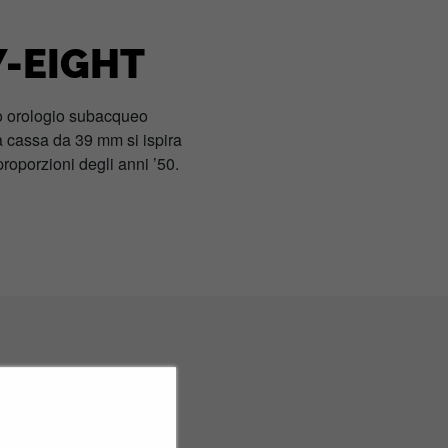
Y-EIGHT
mo orologio subacqueo
a cassa da 39 mm si ispira
roporzioni degli anni ’50.