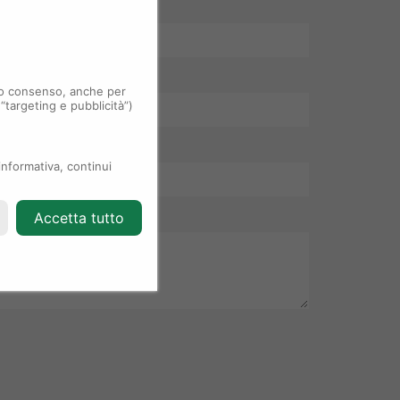
 tuo consenso, anche per
 “targeting e pubblicità”)
informativa, continui
Accetta tutto