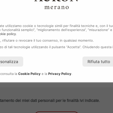
Cognome
*
Email
*
ate utilizziamo cookie o tecnologie simili per finalità tecniche e, con il
i e funzionalità semplici”, “miglioramento dell'esperienza”, “misurazione” e
okie policy
.
, rifiutare o revocare il tuo consenso, in qualsiasi momento.
izzo di tali tecnologie utilizzando il pulsante “Accetta”. Chiudendo questa 
rsonalizza
Rifiuta tutto
 consulta la
Cookie Policy
e la
Privacy Policy
.
ttamento dei miei dati personali per le finalità ivi indicate.