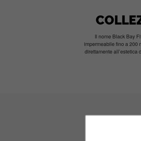
COLLEZ
Il nome Black Bay Fi
impermeabile fino a 200 m
direttamente all’estetica