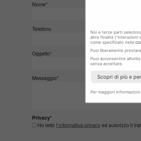
Nome
*
Telefono
Noi e terze parti selezion
altre finalità (“interazion
come specificato nella
co
Puoi liberamente prestare
Oggetto
*
Puoi acconsentire all’util
senza accettare.
Scopri di più e pe
Messaggio
*
Per maggiori informazioni
Privacy
*
Ho letto
l’informativa privacy
ed autorizzo il tra