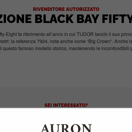
RIVENDITORE AUTORIZZATO
IONE BLACK BAY FIFT
fty-Eight fa riferimento all’anno in cui TUDOR lanciò il suo pri
etri: la referenza 7924, nota anche come “Big Crown”. Anche l
 di questo famoso modello storico, mantenendo le inconfondibili p
SEI INTERESSATO?
CONTATTACI